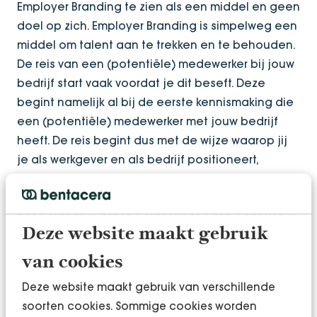
Employer Branding te zien als een middel en geen
doel op zich. Employer Branding is simpelweg een
middel om talent aan te trekken en te behouden.
De reis van een (potentiële) medewerker bij jouw
bedrijf start vaak voordat je dit beseft. Deze
begint namelijk al bij de eerste kennismaking die
een (potentiële) medewerker met jouw bedrijf
heeft. De reis begint dus met de wijze waarop jij
je als werkgever en als bedrijf positioneert,
onderscheidt en kenbaar maakt in de markt. Om
de juiste medewerkers te binden en te boeien, is
het belangrijk dat je helder voor ogen hebt wie jij
Deze website maakt gebruik
bent als werkgever en wat jouw organisatie drijft.
van cookies
Wat vinden jouw medewerkers?
Deze website maakt gebruik van verschillende
Start altijd
(denk aan het interieur van
in je bedrijf
soorten cookies. Sommige cookies worden
die Ferrari). Benut de beleving van jouw