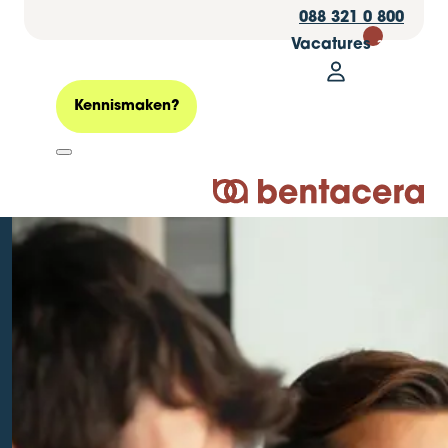
088 321 0 800
Vacatures
30
Mijn Bentacer
Zoeken
Kennismaken?
Logo Bentacera
Jouw medewerkers
als grootste fan –
Employer Branding
Geplaatst op: 17 juli 2020
Personeel
HRM