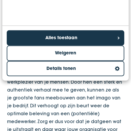
kenbaar maken. Denk aan: activiteiten op sociale
media, advertenties, vacatures, open dagen,
persberichten en andere marketing uitingen.
Wat kunnen je medewerkers voor jou betekenen?
Alles toestaan
Heb jij jouw Employer Brand sterk neergezet? In
de meeste gevallen leidt dit ertoe dat jouw
Weigeren
huidige medewerkers extra trots zijn om voor jouw
organisatie te werken. Dit is niet alleen goed voor
Details tonen
de motivatie en betrokkenheid, maar ook voor het
werkplezier van je mensen. Door hen een sterk en
authentiek verhaal mee te geven, kunnen ze als
je grootste fans meebouwen aan het imago van
je bedrijf. Dit verhoogt op zijn beurt weer de
optimale beleving van een (potentiële)
medewerker. Zorg er dus voor dat je datgeen wat
je uitstraalt en daar waar jouw organisatie voor