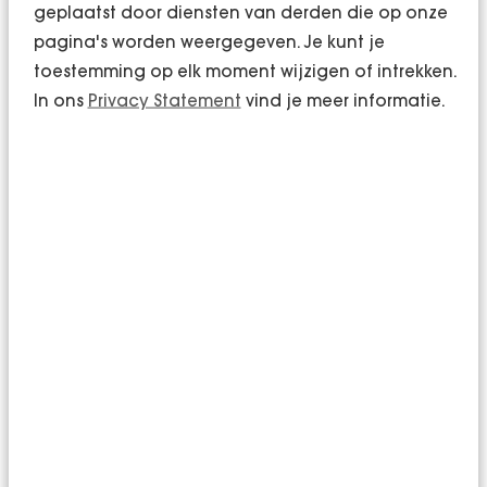
geplaatst door diensten van derden die op onze
medewerkers, zij kunnen als geen ander
pagina's worden weergegeven. Je kunt je
omschrijven hoe de werksfeer binnen jouw
toestemming op elk moment wijzigen of intrekken.
organisatie is. Ga in gesprek met je medewerkers,
In ons
Privacy Statement
vind je meer informatie.
luister goed naar wat ze nodig hebben en
investeer in zaken die zij belangrijk vinden. Enkele
voorbeelden zijn: meer verantwoordelijkheid,
flexibiliteit, afwisseling, arbeidsvoorwaarden,
privé/werk balans, etc. Een middel dat kan helpen
om een beeld te krijgen van de ervaringen van
jouw medewerkers is een medewerker
tevredenheidsonderzoek (MTO). Wij helpen je
graag bij het uitvoeren van een
MTO
. De
opgehaalde informatie levert input voor het
bepalen van waarden die voor jouw organisatie
belangrijk zijn. Als je dit weet, kun je de waarden
van jouw organisatie extern op vele manieren