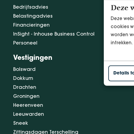
Bedrijfsadvies
Deze w
Belastingadvies
Deze webs
Financieringen
cookies w
InSight - Inhouse Business Control
worden we
intrekken.
Personeel
Vestigingen
Bolsward
Details t
Dokkum
Drachten
Groningen
Heerenveen
Leeuwarden
Sneek
Zittingsdagen Terschelling