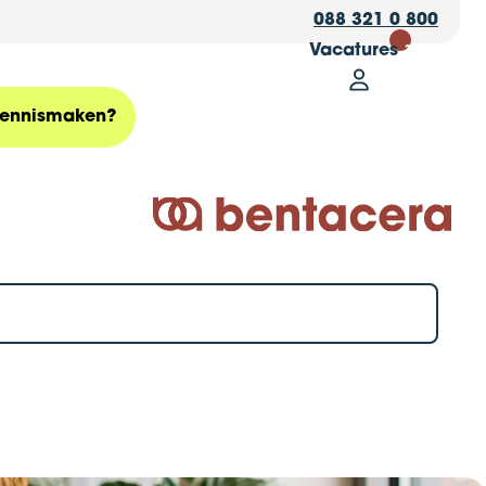
088 321 0 800
Vacatures
30
Mijn Bentace
Zoeken
ennismaken?
Logo Bentacera