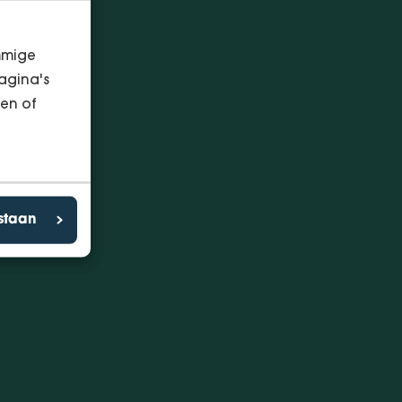
mmige
agina's
en of
estaan