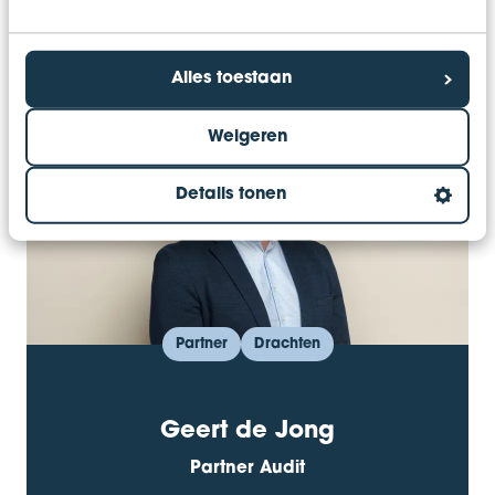
toekomstbestendige onderneming. Maak
hieronder alvast kennis met ons team!
Alles toestaan
Weigeren
Details tonen
Partner
Drachten
Geert de Jong
Partner Audit