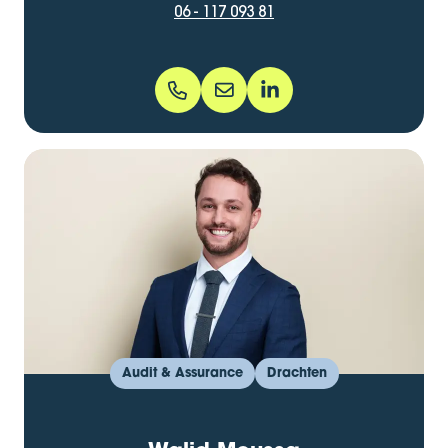
06 - 117 093 81
06 - 117 093 81
geert.de.jong@bentacera.nl
geert-de-jong-74b85617
Audit & Assurance
Drachten