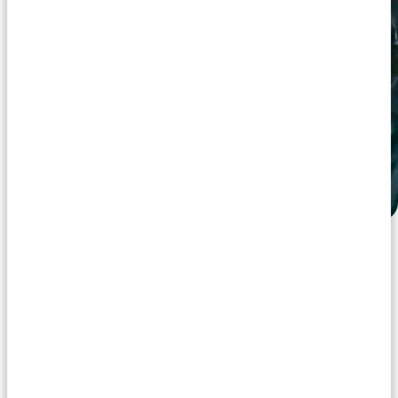
Stap 5: Verhaal
Mede door de samenwerking met onze
kennispartner en duurzaamheidsplatform
Zero
CO2
hebben wij ruime ervaring en beschikken wij
over de juiste expertise om jou van A tot Z te
begeleiden. Ons team van deskundige adviseurs
gaat samen met jou voor het beste resultaat!
Ontmoet onze
specialisten!
Ons team van duurzaamheidsadviseurs helpt jou
stap voor stap op weg naar een