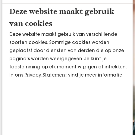
Deze website maakt gebruik
Wat kunnen wij voor
van cookies
jou betekenen?
Deze website maakt gebruik van verschillende
soorten cookies. Sommige cookies worden
Wij snappen als geen ander dat het
geplaatst door diensten van derden die op onze
implementeren van deze nieuwe richtlijn een
pagina's worden weergegeven. Je kunt je
uitdagend proces is. Daarom zijn wij graag jouw
toestemming op elk moment wijzigen of intrekken.
partner bij de implementatie van deze
In ons
Privacy Statement
vind je meer informatie.
duurzaamheidsverslaggeving. Dat doen we via
een vast stappenplan:
Stap 1: Inzicht
Stap 2: Dynamiek
Stap 3: Koers
Stap 4: Impact