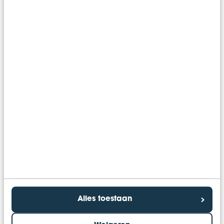
Personeel & Salaris
Leeuwarden
Sybrich Schoenmakers
Teamleider Personeel & Salaris
Alles toestaan
06 - 176 721 15