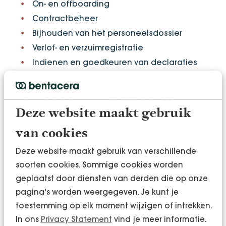
On- en offboarding
Contractbeheer
Bijhouden van het personeelsdossier
Verlof- en verzuimregistratie
Indienen en goedkeuren van declaraties
Maak je eigen workflows voor verschillende taken
en houd de taken gemakkelijk bij via één
Deze website maakt gebruik
overzichtelijk platform. Taken worden automatisch
toegewezen aan de juiste personen, die direct
van cookies
een melding ontvangen zodat niemand een
Deze website maakt gebruik van verschillende
belangrijke stap mist. Je medewerkers profiteren
soorten cookies. Sommige cookies worden
van heldere stappenplannen, terwijl jij 24/7 inzicht
geplaatst door diensten van derden die op onze
hebt in de voortgang.
pagina's worden weergegeven. Je kunt je
toestemming op elk moment wijzigen of intrekken.
In ons
Privacy Statement
vind je meer informatie.
Meer info over Nmbrs