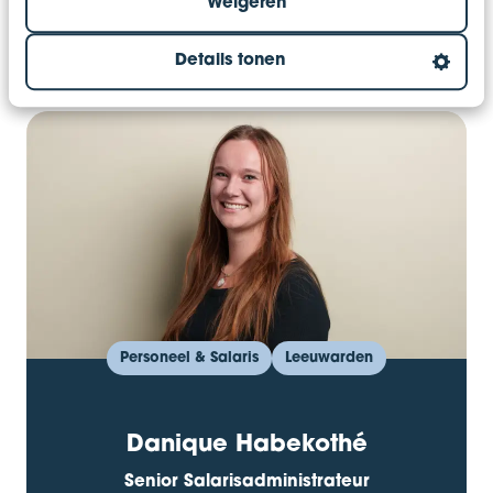
Weigeren
06 - 176 721 15
sybrich.schoenmakers@bentac
sybrich-schoenmakers-4
Details tonen
Personeel & Salaris
Leeuwarden
Danique Habekothé
Senior Salarisadministrateur