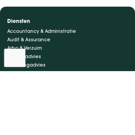
Diensten
Accountancy & Administratie
Audit & Assurance
Arbo & Verzuim
Bedrijfsadvies
Belastingadvies
Financieringen
InSight - Inhouse Business Control
Personeel
Vestigingen
Bolsward
Dokkum
Drachten