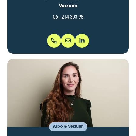
Verzuim
06 - 214 303 98
06 - 214 303 98
ylva.bruinsma@bentacera.nl
ylvabruinsmaheslinga/
Arbo & Verzuim