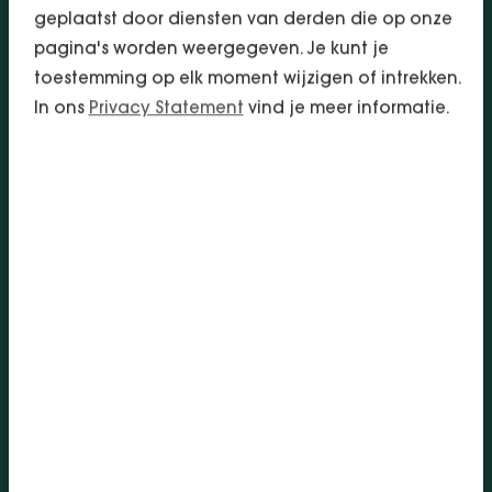
probleemanalyse;
geplaatst door diensten van derden die op onze
een plan van aanpak te ontwikkelen met de
pagina's worden weergegeven. Je kunt je
medewerker;
toestemming op elk moment wijzigen of intrekken.
de zieke medewerker actief te begeleiden,
In ons
Privacy Statement
vind je meer informatie.
onder meer door regelmatig contact te
houden en passend werk aan te bieden;
een volledig re-integratiedossier bij te
houden;
het eerste jaar minimaal het minimumloon
door te betalen.