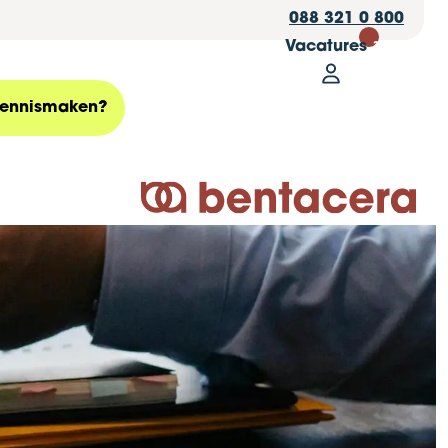
088 321 0 800
Vacatures
30
Mijn Bentace
Zoeken
ennismaken?
Logo Bentacera