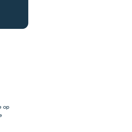
e op
e