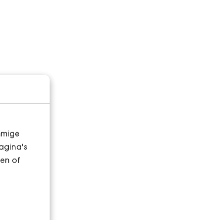
mmige
agina's
en of