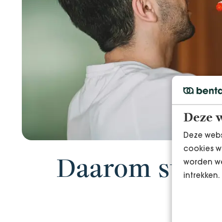
Deze w
Deze webs
cookies w
worden we
Daarom strate
intrekken.
Ben