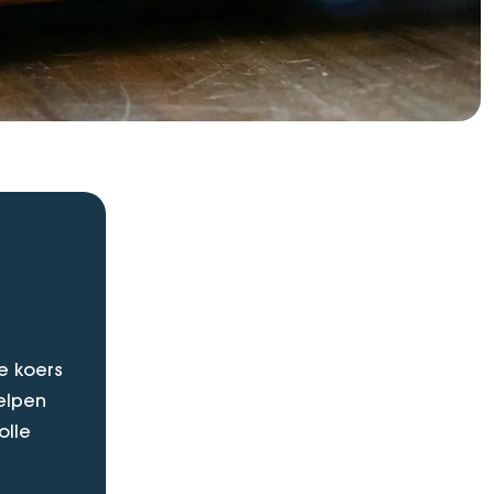
e koers
elpen
olle