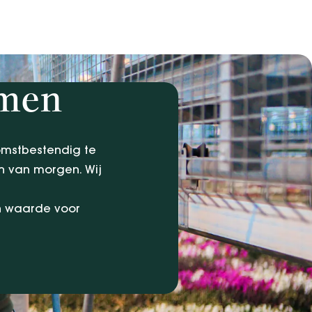
emen
omstbestendig te
n van morgen. Wij
n waarde voor
.