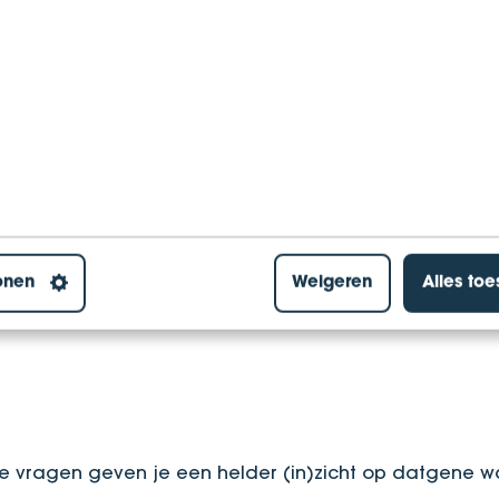
at voor jou echt belangrijk is, zo kun je jouw ondern
onen
Weigeren
Alles to
 vragen geven je een helder (in)zicht op datgene wa