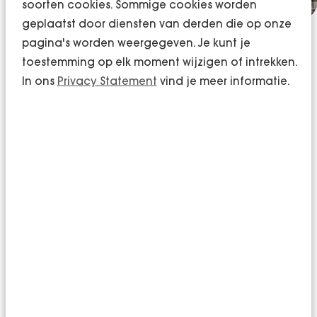
soorten cookies. Sommige cookies worden
geplaatst door diensten van derden die op onze
pagina's worden weergegeven. Je kunt je
De verbeteranalyse
toestemming op elk moment wijzigen of intrekken.
In ons
Privacy Statement
vind je meer informatie.
geeft inzicht om
ambities te realiseren!
Relevante inzichten zorgen ervoor dat jouw
bedrijf vooruit gaat met als doel: de organisatie
structureel te verbeteren. De verbeteranalyse
bestaat uit verschillende interviews met
medewerkers, observaties, verbeterformulieren
onder de medewerkers en documentonderzoek.
Vervolgens zal er een analyse plaatsvinden
waarin alle bevindingen worden verwerkt.