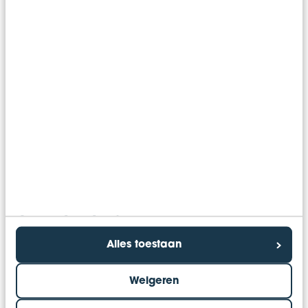
Daarna worden er verbeterpunten aangedragen
vanuit de verbeteranalyse. De inhoud van de
verbeteranalyse betreft de missie, visie, strategie
en doelstellingen. Ook de organisatiestructuur en
het leidinggeven worden belicht​. Tevens nemen
we de processen binnen jouw organisatie onder
de loep: van managementinformatie​ tot
communicatie.
Jan helpt je graag
verder
Alles toestaan
Weigeren