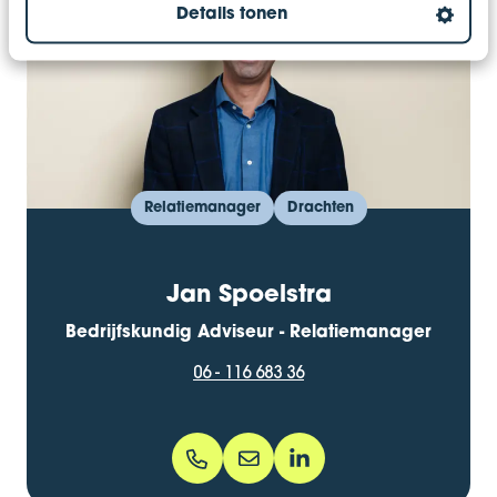
Details tonen
Relatiemanager
Drachten
Jan Spoelstra
Bedrijfskundig Adviseur - Relatiemanager
06 - 116 683 36
06 - 116 683 36
jan.spoelstra@bentacera.nl
jspoelstra