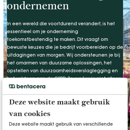
ondernemen
In een wereld die voortdurend verandert, is het
essentieel om je onderneming
toekomstbestendig te maken. Dit vraagt om
bewuste keuzes die je bedrijf voorbereiden op de
uitdagingen van morgen. Wij ondersteunen je bij
het omarmen van duurzame oplossingen, het
opstellen van duurzaamheidsverslaglegging en
het voldoen aan de CSRD. Zo creëer je niet alleen
waarde voor vandaag, maar bouw je ook aan een
organisatie die klaar is voor de lange termijn.
Deze website maakt gebruik
van cookies
Toekomstbestendig ondernemen
Deze website maakt gebruik van verschillende