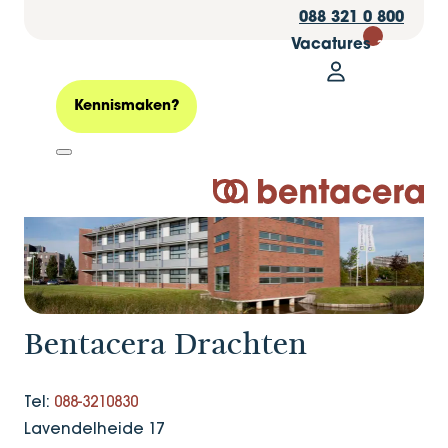
088 321 0 800
Vacatures
30
Drachten
Home
Vestigingen
Mijn Bentacer
Zoeken
Kennismaken?
Logo Bentacera
Bentacera Drachten
Tel:
088-3210830
Lavendelheide 17