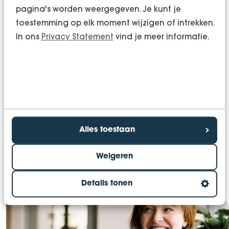
pagina's worden weergegeven. Je kunt je
toestemming op elk moment wijzigen of intrekken.
In ons
Privacy Statement
vind je meer informatie.
Willem Miedema
Partner & Relatiemanager MKB
06 - 206 927 92
Alles toestaan
Weigeren
06 - 206 927 92
willem.miedema@bentacera.nl
willemmiedemabentace
Details tonen