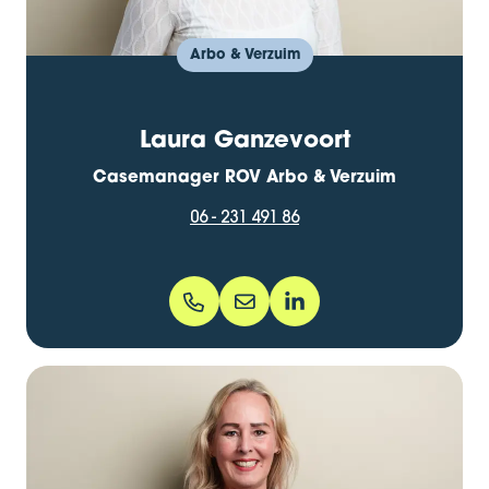
Arbo & Verzuim
Laura Ganzevoort
Casemanager ROV Arbo & Verzuim
06 - 231 491 86
06 - 231 491 86
laura.ganzevoort@bentacera.
laura-ganzevoort-64513