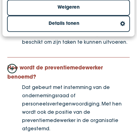
Weigeren
Een preventiemedewerker is niet verplicht
om een opleiding te volgen. Het wordt wel
Details tonen
sterk aanbevolen. Zo weet je zeker dat jouw
preventiemedewerker over de juiste kennis
beschikt om zijn taken te kunnen uitvoeren.
Hoe wordt de preventiemedewerker
benoemd?
Dat gebeurt met instemming van de
ondernemingsraad of
personeelsvertegenwoordiging. Met hen
wordt ook de positie van de
preventiemedewerker in de organisatie
afgestemd.