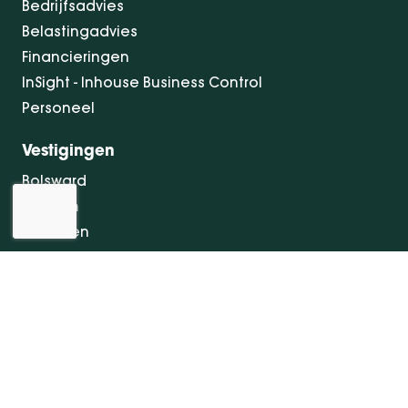
Bedrijfsadvies
Belastingadvies
Financieringen
InSight - Inhouse Business Control
Personeel
Vestigingen
Bolsward
Dokkum
Drachten
Groningen
Heerenveen
Leeuwarden
Sneek
Zittingsdagen Terschelling
Handige links