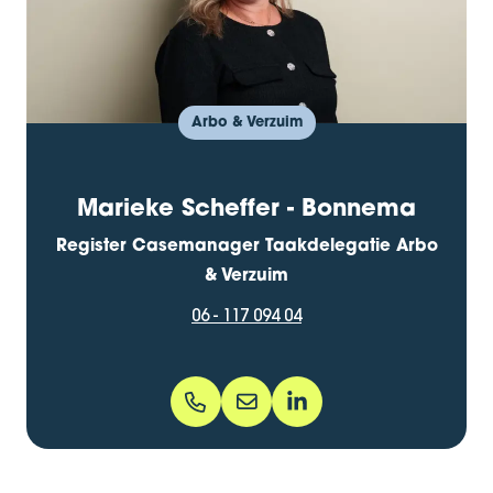
Arbo & Verzuim
Marieke Scheffer - Bonnema
Register Casemanager Taakdelegatie Arbo
& Verzuim
06 - 117 094 04
06 - 117 094 04
marieke.scheffer@bentacera.n
marieke-scheffer-ab425