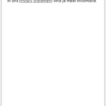
In ons
Privacy Statement
vind je meer informatie.
Een veilige
werkomgeving met een
RI&E
Ben jij op de hoogte van de risico's binnen jouw
bedrijf? Met een risico-inventarisatie en -
evaluatie (RI&E) brengen we dit niet alleen in
kaart, maar we ondersteunen en adviseren ook
over passende acties. Zo creëren we niet alleen
een veilige werkomgeving voor jouw
medewerkers, maar weet je ook zeker dat je aan
wettelijke verplichtingen voldoet.