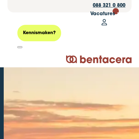
088 321 0 800
Vacatures
30
Mijn Bentacer
Zoeken
Kennismaken?
Logo Bentacera
Wonen of werken
buiten Nederland
Geplaatst op: 04 oktober 2023
Personeel
Belasting