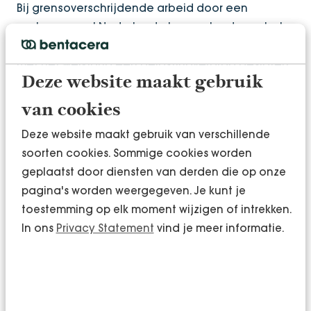
Bij grensoverschrijdende arbeid door een
werknemer zal Nederland als woonland over het
wereldinkomen belasting heffen. Heeft Nederland
met het werkland een belastingverdrag gesloten,
Deze website maakt gebruik
dan zal het werkland ook belasting heffen over
de arbeidsbeloning als aan minimaal een van de
van cookies
volgende drie voorwaarden wordt voldaan.
Deze website maakt gebruik van verschillende
soorten cookies. Sommige cookies worden
de werknemer is fysiek aanwezig in het
geplaatst door diensten van derden die op onze
werkland gedurende meer dan 183 dagen in
pagina's worden weergegeven. Je kunt je
een jaar;
toestemming op elk moment wijzigen of intrekken.
de beloning die de werknemer ontvangt
In ons
Privacy Statement
vind je meer informatie.
wordt betaald door of namens een
werkgever in het werkland;
de beloning die de werknemer ontvangt
komt ten laste van een vaste inrichting die
zijn (Nederlandse) werkgever heeft in het