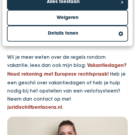
Alles toestaan
Bedenk een systeem wat past binnen de
organisatie en waarin de werknemers op
Weigeren
regelmatige, vaststaande momenten worden
geïnformeerd over hun verlofsaldo en worden
Details tonen
gewezen op de vervaltermijn.
Wil je meer weten over de regels rondom
vakantie, lees dan ook mijn blog:
Vakantiedagen?
Heb je
Houd rekening met Europese rechtspraak!
een geschil over vakantiedagen of heb je hulp
nodig bij het opstellen van een verlofsysteem?
Neem dan contact op met
.
juridisch@bentacera.nl