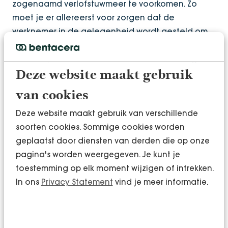
zogenaamd verlofstuwmeer te voorkomen. Zo
moet je er allereerst voor zorgen dat de
werknemer in de gelegenheid wordt gesteld om
vakantie op te nemen. Wees alert op een te hoge
werkdruk, voorkom structurele onderbezetting
waardoor werknemers geen verlof durven
Deze website maakt gebruik
opnemen en zorg voor vervanging tijdens
van cookies
afwezigheid.
Deze website maakt gebruik van verschillende
Ook kun je ervoor kiezen om collectieve
soorten cookies. Sommige cookies worden
verplichte vrije dagen aan te wijzen, bijvoorbeeld
geplaatst door diensten van derden die op onze
in de periode tussen Kerst en Nieuwjaar. Dit is
pagina's worden weergegeven. Je kunt je
mogelijk als de regeling vooraf is vastgelegd in
toestemming op elk moment wijzigen of intrekken.
de arbeidsovereenkomst, cao of
In ons
Privacy Statement
vind je meer informatie.
personeelshandboek.
Tot slot kun je schriftelijk vastleggen dat