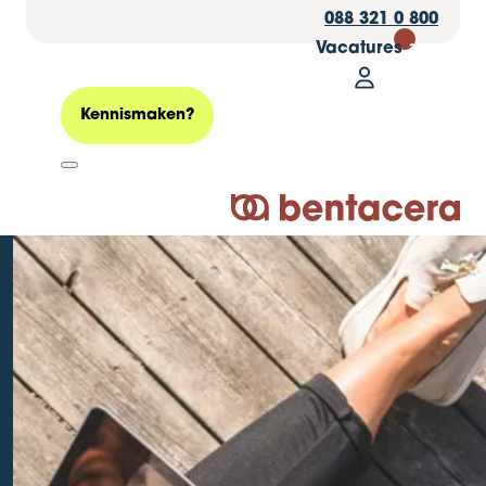
088 321 0 800
Vacatures
30
Mijn Bentacer
Zoeken
Kennismaken?
Logo Bentacera
Vakantiedagen op
tijd opnemen: tips
voor werkgevers
Geplaatst op: 17 februari 2026
Personeel