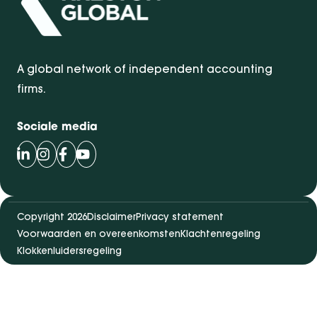
A global network of independent accounting
firms.
Sociale media
Volg Bentacera op LinkedIn
Volg Bentacera op Instagram
Volg Bentacera op Facebook
Volg Bentacera op Youtube
Copyright 2026
Disclaimer
Privacy statement
Voorwaarden en overeenkomsten
Klachtenregeling
Klokkenluidersregeling