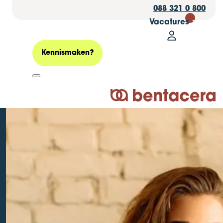
088 321 0 800
Vacatures
30
Mijn Bentace
Zoeken
Kennismaken?
Collectieve
Logo Bentacera
arbeidsovereenkoms
(cao): waar moet je
op letten?
Geplaatst op: 20 februari 2025