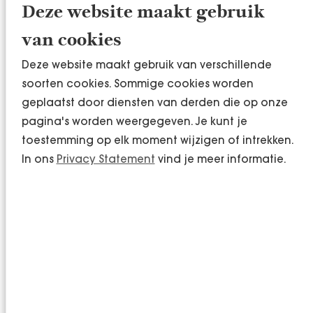
Schade aan je reputatie als werknemers of
Deze website maakt gebruik
vakbonden melding maken van misstanden.
van cookies
In de huidige arbeidsmarkt is de
Deze website maakt gebruik van verschillende
concurrentie groot en het is dan ook
soorten cookies. Sommige cookies worden
essentieel om je als werkgever te
geplaatst door diensten van derden die op onze
onderscheiden. Je wil als werkgever niet
pagina's worden weergegeven. Je kunt je
bekend komen te staan als een organisatie
toestemming op elk moment wijzigen of intrekken.
die zich niet aan de regels houdt.
In ons
Privacy Statement
vind je meer informatie.
Voor vragen over de van toepassing zijnde cao of
juridische ondersteuning staan onze juridische
adviseurs voor je klaar.
Een cao als leidraad, ook als
deze niet verplicht is