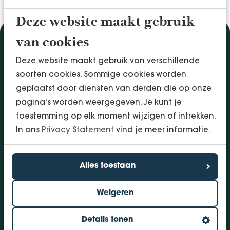
Deze website maakt gebruik
van cookies
Diensten
Deze website maakt gebruik van verschillende
Accountancy & Administratie
soorten cookies. Sommige cookies worden
Audit & Assurance
geplaatst door diensten van derden die op onze
Arbo & Verzuim
pagina's worden weergegeven. Je kunt je
Bedrijfsadvies
toestemming op elk moment wijzigen of intrekken.
Belastingadvies
In ons
Privacy Statement
vind je meer informatie.
Financieringen
InSight - Inhouse Business Control
Personeel
Alles toestaan
Vestigingen
Weigeren
Bolsward
Dokkum
Details tonen