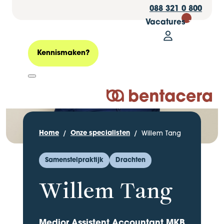
088 321 0 800
Vacatures
30
Mijn Bentacer
Zoeken
Kennismaken?
Logo Bentacera
Willem Tang
Home
Onze specialisten
Samenstelpraktijk
Drachten
Willem Tang
Medior Assistent Accountant MKB