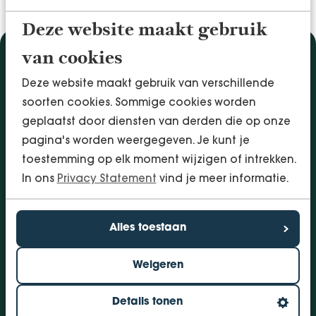
Deze website maakt gebruik
van cookies
Diensten
Deze website maakt gebruik van verschillende
Accountancy & Administratie
soorten cookies. Sommige cookies worden
Audit & Assurance
geplaatst door diensten van derden die op onze
Arbo & Verzuim
pagina's worden weergegeven. Je kunt je
Bedrijfsadvies
toestemming op elk moment wijzigen of intrekken.
Belastingadvies
In ons
Privacy Statement
vind je meer informatie.
Financieringen
InSight - Inhouse Business Control
Personeel
Alles toestaan
Vestigingen
Weigeren
Bolsward
Dokkum
Details tonen