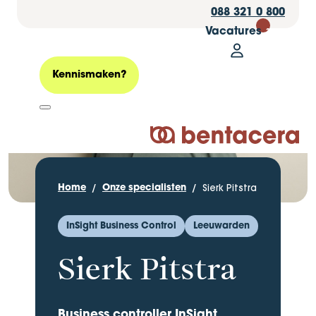
088 321 0 800
Vacatures
30
Mijn Bentacer
Zoeken
Kennismaken?
Logo Bentacera
Sierk Pitstra
Home
Onze specialisten
InSight Business Control
Leeuwarden
Sierk Pitstra
Business controller InSight