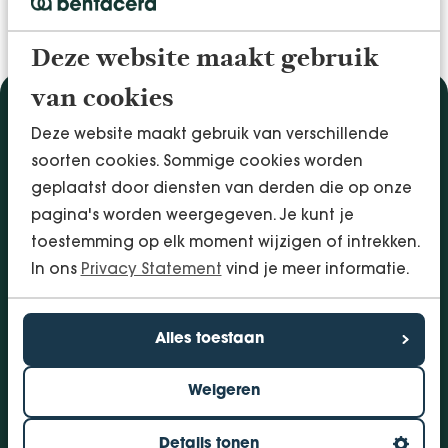
Deze website maakt gebruik
van cookies
Diensten
Deze website maakt gebruik van verschillende
Accountancy & Administratie
soorten cookies. Sommige cookies worden
Audit & Assurance
geplaatst door diensten van derden die op onze
Arbo & Verzuim
pagina's worden weergegeven. Je kunt je
Bedrijfsadvies
toestemming op elk moment wijzigen of intrekken.
Belastingadvies
In ons
Privacy Statement
vind je meer informatie.
Financieringen
InSight - Inhouse Business Control
Alles toestaan
Personeel
Weigeren
Vestigingen
Bolsward
Details tonen