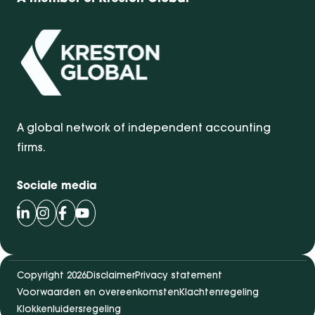
A global network of independent accounting
firms.
Sociale media
Volg Bentacera op LinkedIn
Volg Bentacera op Instagram
Volg Bentacera op Facebook
Volg Bentacera op Youtube
Copyright 2026
Disclaimer
Privacy statement
Voorwaarden en overeenkomsten
Klachtenregeling
Klokkenluidersregeling