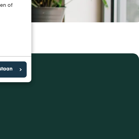
en of
estaan