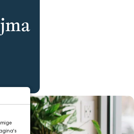
ijma
mmige
agina's