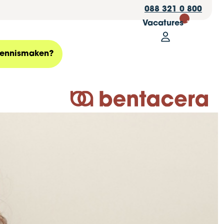
088 321 0 800
Vacatures
30
Mijn Bentace
Zoeken
ennismaken?
Logo Bentacera