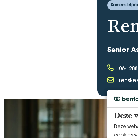
Samenstelpra
Ren
Senior A
06- 288
Telefoonnu
renske
E-mailadres
Deze w
Deze webs
cookies w