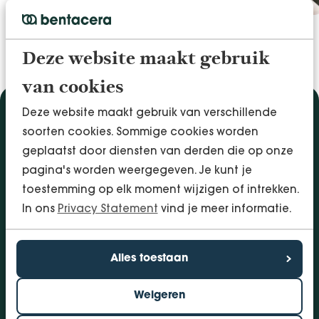
Deze website maakt gebruik
van cookies
Deze website maakt gebruik van verschillende
Diensten
soorten cookies. Sommige cookies worden
Accountancy & Administratie
geplaatst door diensten van derden die op onze
Audit & Assurance
pagina's worden weergegeven. Je kunt je
Arbo & Verzuim
toestemming op elk moment wijzigen of intrekken.
Bedrijfsadvies
In ons
Privacy Statement
vind je meer informatie.
Belastingadvies
Financieringen
Alles toestaan
InSight - Inhouse Business Control
Personeel
Weigeren
Vestigingen