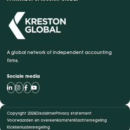
A global network of independent accounting
firms.
Sociale media
Volg Bentacera op LinkedIn
Volg Bentacera op Instagram
Volg Bentacera op Facebook
Volg Bentacera op Youtube
Copyright 2026
Disclaimer
Privacy statement
Voorwaarden en overeenkomsten
Klachtenregeling
Klokkenluidersregeling