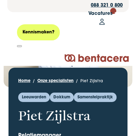
088 321 0 800
Vacatures
30
Mijn Bentacer
Zoeken
Kennismaken?
Logo Bentacera
Piet Zijlstra
Home
Onze specialisten
Leeuwarden
Dokkum
Samenstelpraktijk
Piet Zijlstra
Relatiemanager