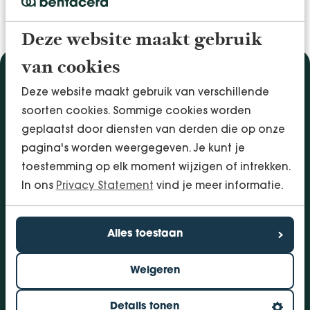
Deze website maakt gebruik
van cookies
Diensten
Deze website maakt gebruik van verschillende
Accountancy & Administratie
soorten cookies. Sommige cookies worden
Audit & Assurance
geplaatst door diensten van derden die op onze
Arbo & Verzuim
pagina's worden weergegeven. Je kunt je
Bedrijfsadvies
toestemming op elk moment wijzigen of intrekken.
Belastingadvies
In ons
Privacy Statement
vind je meer informatie.
Financieringen
InSight - Inhouse Business Control
Alles toestaan
Personeel
Weigeren
Vestigingen
Bolsward
Details tonen