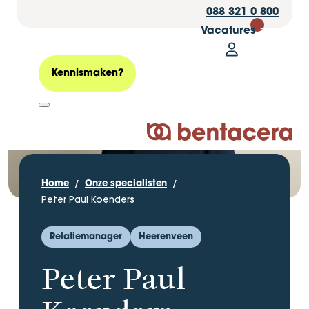
088 321 0 800
Vacatures
30
Mijn Bentacer
Zoeken
Kennismaken?
Logo Bentacera
Home
Onze specialisten
Peter Paul Koenders
Relatiemanager
Heerenveen
Peter Paul