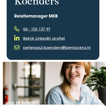
Koenders
Relatiemanager MKB
06 - 103 137 97
Telefoonnummer
Bekijk LinkedIn profiel
LinkedIn Profiel
peterpaul.koenders@bentacera.nl
E-mailadres
VOEL DE RUIMTE