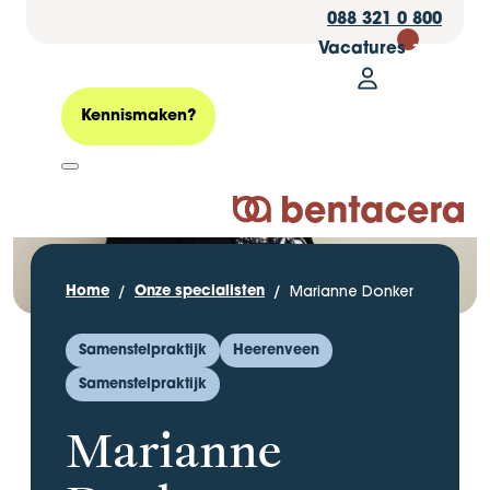
088 321 0 800
Vacatures
30
Mijn Bentacer
Zoeken
Kennismaken?
Logo Bentacera
Marianne Donker
Home
Onze specialisten
Samenstelpraktijk
Heerenveen
Samenstelpraktijk
Marianne