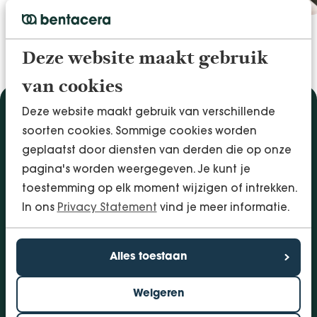
Deze website maakt gebruik
van cookies
Deze website maakt gebruik van verschillende
Diensten
soorten cookies. Sommige cookies worden
Accountancy & Administratie
geplaatst door diensten van derden die op onze
Audit & Assurance
pagina's worden weergegeven. Je kunt je
Arbo & Verzuim
toestemming op elk moment wijzigen of intrekken.
Bedrijfsadvies
In ons
Privacy Statement
vind je meer informatie.
Belastingadvies
Financieringen
Alles toestaan
InSight - Inhouse Business Control
Personeel
Weigeren
Vestigingen