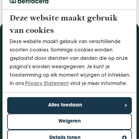
Deze website maakt gebruik
van cookies
Diensten
Deze website maakt gebruik van verschillende
Accountancy & Administratie
soorten cookies. Sommige cookies worden
Audit & Assurance
geplaatst door diensten van derden die op onze
Arbo & Verzuim
pagina's worden weergegeven. Je kunt je
Bedrijfsadvies
toestemming op elk moment wijzigen of intrekken.
Belastingadvies
In ons
Privacy Statement
vind je meer informatie.
Financieringen
InSight - Inhouse Business Control
Alles toestaan
Personeel
Weigeren
Vestigingen
Bolsward
Details tonen