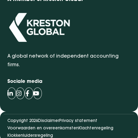
A global network of independent accounting
firms.
Sociale media
Volg Bentacera op LinkedIn
Volg Bentacera op Instagram
Volg Bentacera op Facebook
Volg Bentacera op Youtube
Copyright 2026
Disclaimer
Privacy statement
Voorwaarden en overeenkomsten
Klachtenregeling
Klokkenluidersregeling