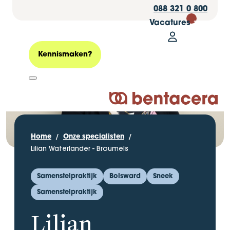
088 321 0 800
Vacatures
30
Mijn Bentacer
Zoeken
Kennismaken?
Logo Bentacera
Home
Onze specialisten
Lilian Waterlander - Broumels
Samenstelpraktijk
Bolsward
Sneek
Samenstelpraktijk
Lilian