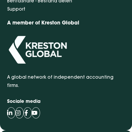
BentaShare - Bestand delen
Support
A member of Kreston Global
A global network of independent accounting
firms.
Sociale media
Volg Bentacera op LinkedIn
Volg Bentacera op Instagram
Volg Bentacera op Facebook
Volg Bentacera op Youtube