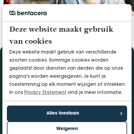
VOEL DE RUIMTE
Deze website maakt gebruik
van cookies
Deze website maakt gebruik van verschillende
soorten cookies. Sommige cookies worden
Diensten
geplaatst door diensten van derden die op onze
Accountancy & Administratie
pagina's worden weergegeven. Je kunt je
Audit & Assurance
toestemming op elk moment wijzigen of intrekken.
Arbo & Verzuim
In ons
Privacy Statement
vind je meer informatie.
Bedrijfsadvies
Belastingadvies
Financieringen
Alles toestaan
InSight - Inhouse Business Control
Personeel
Weigeren