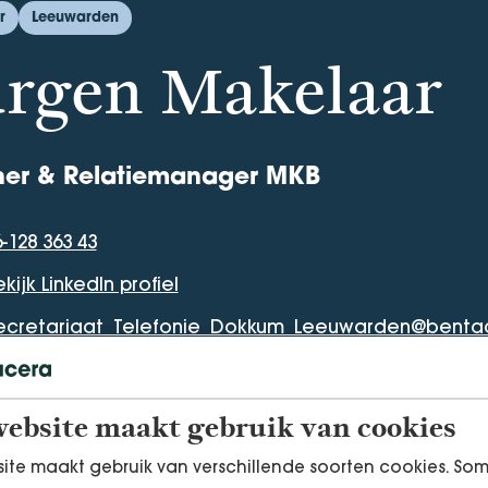
r
Leeuwarden
urgen Makelaar
ner & Relatiemanager MKB
-128 363 43
oonnummer
kijk LinkedIn profiel
n Profiel
ecretariaat_Telefonie_Dokkum_Leeuwarden@bentac
adres
ebsite maakt gebruik van cookies
ite maakt gebruik van verschillende soorten cookies. So