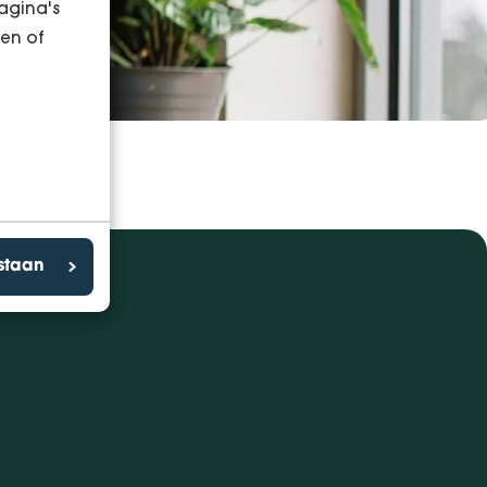
agina's
en of
estaan