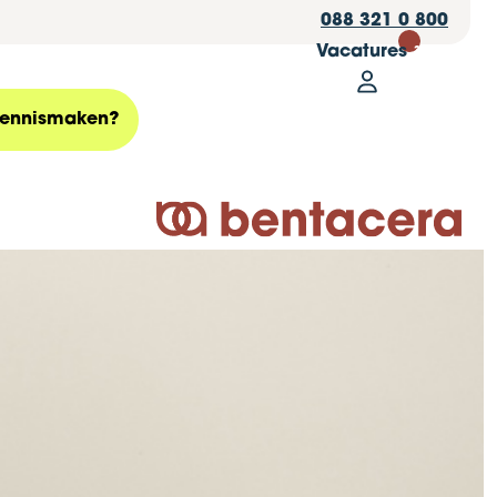
088 321 0 800
Vacatures
30
Mijn Bentace
Zoeken
ennismaken?
Logo Bentacera