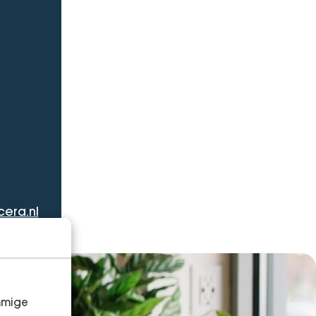
era.nl
mmige