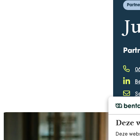
Partne
J
Part
06
Telef
Be
LinkedI
S
E-mail
Deze w
Deze webs