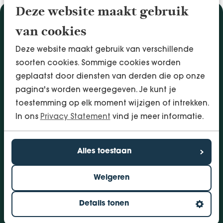
Deze website maakt gebruik
Diensten
van cookies
Accountancy & Administratie
Deze website maakt gebruik van verschillende
Audit & Assurance
soorten cookies. Sommige cookies worden
Arbo & Verzuim
geplaatst door diensten van derden die op onze
Bedrijfsadvies
pagina's worden weergegeven. Je kunt je
Belastingadvies
toestemming op elk moment wijzigen of intrekken.
Financieringen
In ons
Privacy Statement
vind je meer informatie.
InSight - Inhouse Business Control
Personeel
Alles toestaan
Vestigingen
Weigeren
Bolsward
Dokkum
Details tonen
Drachten
Groningen