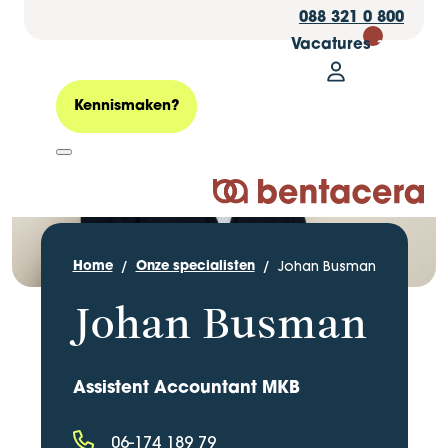
088 321 0 800
Vacatures
30
Mijn Bentacer
Zoeken
Kennismaken?
Logo Bentacera
Johan Busman
Home
Onze specialisten
Johan Busman
Assistent Accountant MKB
06-174 189 79