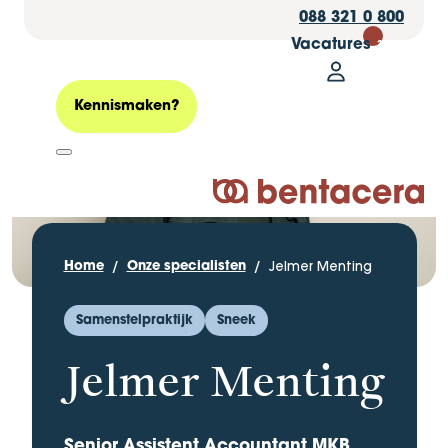
088 321 0 800
Vacatures
30
Mijn Bentacer
Zoeken
Kennismaken?
Logo Bentacera
Jelmer Menting
Home
Onze specialisten
Samenstelpraktijk
Sneek
Jelmer Menting
Senior Assistent Accountant MKB