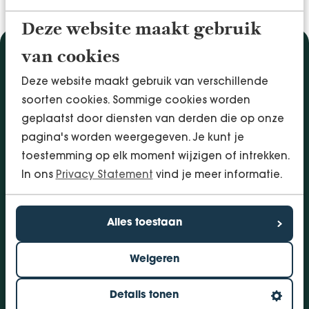
Deze website maakt gebruik
van cookies
Diensten
Deze website maakt gebruik van verschillende
Accountancy & Administratie
soorten cookies. Sommige cookies worden
Audit & Assurance
geplaatst door diensten van derden die op onze
Arbo & Verzuim
pagina's worden weergegeven. Je kunt je
Bedrijfsadvies
toestemming op elk moment wijzigen of intrekken.
Belastingadvies
In ons
Privacy Statement
vind je meer informatie.
Financieringen
InSight - Inhouse Business Control
Personeel
Alles toestaan
Vestigingen
Weigeren
Bolsward
Dokkum
Details tonen