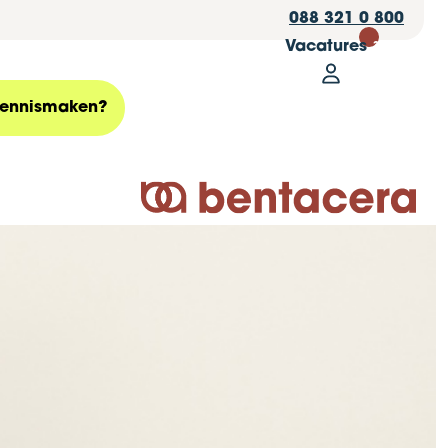
088 321 0 800
Vacatures
30
Mijn Bentace
Zoeken
ennismaken?
Logo Bentacera