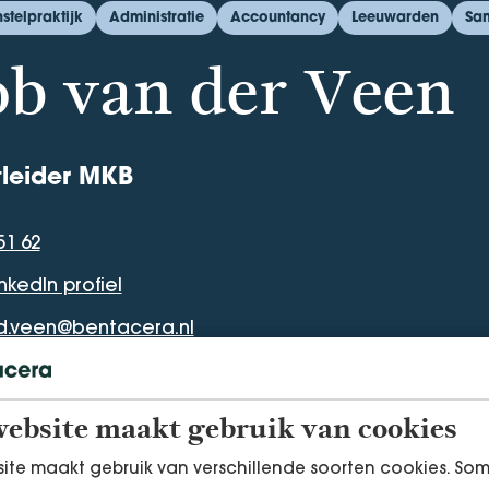
telpraktijk
Administratie
Accountancy
Leeuwarden
Sam
ob van der Veen
leider MKB
51 62
mmer
inkedIn profiel
el
d.veen@bentacera.nl
ebsite maakt gebruik van cookies
ite maakt gebruik van verschillende soorten cookies. So