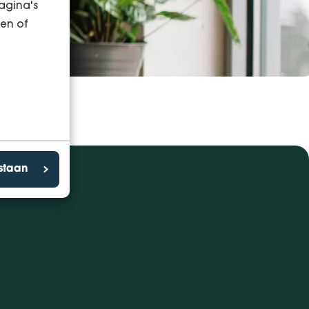
agina's
en of
estaan