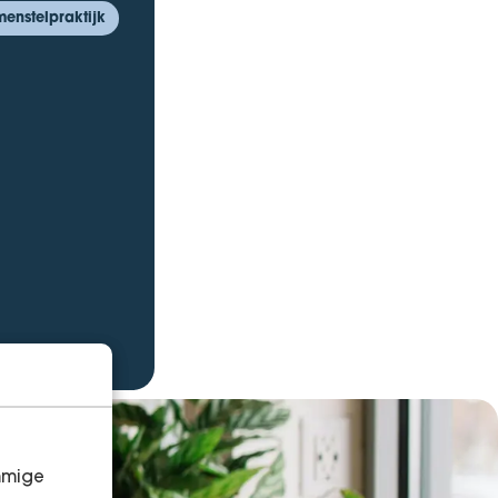
enstelpraktijk
mmige