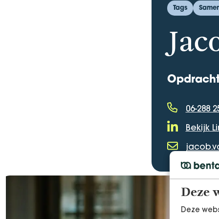
Tags
Samens
Jac
Opdracht
06-288 2
Telefoonnu
Bekijk L
LinkedIn Profi
jacob.v
E-mailadres
Deze w
Deze webs