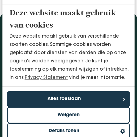
Deze website maakt gebruik
van cookies
Diensten
Deze website maakt gebruik van verschillende
Accountancy & Administratie
soorten cookies. Sommige cookies worden
Audit & Assurance
geplaatst door diensten van derden die op onze
Arbo & Verzuim
pagina's worden weergegeven. Je kunt je
Bedrijfsadvies
toestemming op elk moment wijzigen of intrekken.
Belastingadvies
In ons
Privacy Statement
vind je meer informatie.
Financieringen
InSight - Inhouse Business Control
Personeel
Alles toestaan
Vestigingen
Weigeren
Bolsward
Dokkum
Details tonen