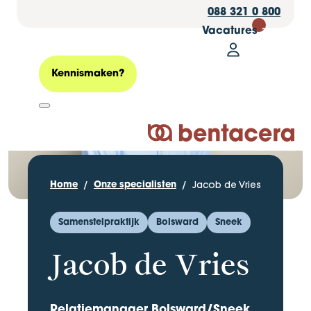
088 321 0 800
Vacatures
30
Mijn Bentacer
Zoeken
Kennismaken?
Logo Bentacera
Jacob de Vries
Home
Onze specialisten
Samenstelpraktijk
Bolsward
Sneek
Jacob de Vries
Relatiemanager Bolsward/Sneek