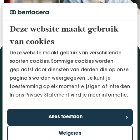
VOEL DE RUIMTE
Deze website maakt gebruik
van cookies
Deze website maakt gebruik van verschillende
Diensten
soorten cookies. Sommige cookies worden
geplaatst door diensten van derden die op onze
Accountancy & Administratie
pagina's worden weergegeven. Je kunt je
Audit & Assurance
toestemming op elk moment wijzigen of intrekken.
Arbo & Verzuim
In ons
Privacy Statement
vind je meer informatie.
Bedrijfsadvies
Belastingadvies
Financieringen
Alles toestaan
InSight - Inhouse Business Control
Personeel
Weigeren