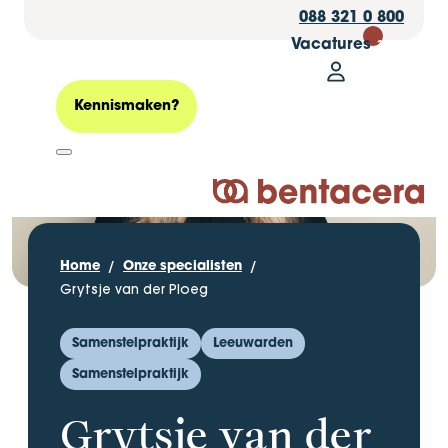
088 321 0 800
Vacatures
30
Mijn Bentacer
Zoeken
Kennismaken?
Logo Bentacera
Home
Onze specialisten
Grytsje van der Ploeg
Samenstelpraktijk
Leeuwarden
Samenstelpraktijk
Grytsje van der