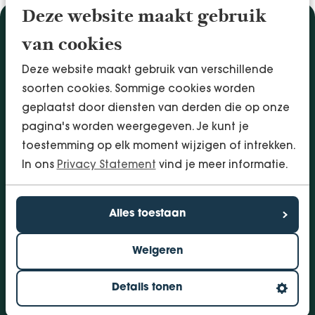
Deze website maakt gebruik
Diensten
van cookies
Accountancy & Administratie
Deze website maakt gebruik van verschillende
Audit & Assurance
soorten cookies. Sommige cookies worden
Arbo & Verzuim
geplaatst door diensten van derden die op onze
Bedrijfsadvies
pagina's worden weergegeven. Je kunt je
Belastingadvies
toestemming op elk moment wijzigen of intrekken.
Financieringen
In ons
Privacy Statement
vind je meer informatie.
InSight - Inhouse Business Control
Personeel
Alles toestaan
Vestigingen
Weigeren
Bolsward
Dokkum
Details tonen
Drachten
Groningen