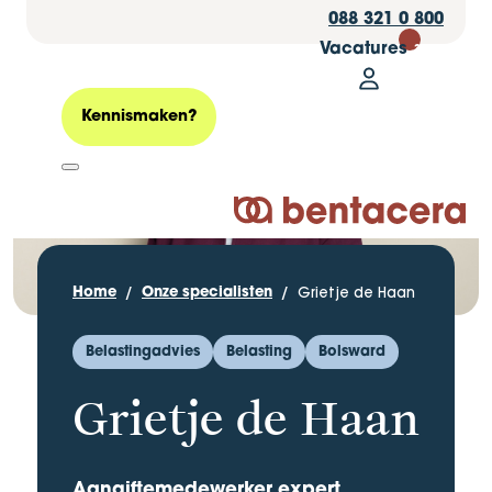
088 321 0 800
Vacatures
30
Mijn Bentacer
Zoeken
Kennismaken?
Logo Bentacera
Grietje de Haan
Home
Onze specialisten
Belastingadvies
Belasting
Bolsward
Grietje de Haan
Aangiftemedewerker expert