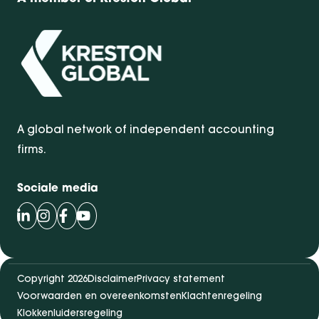
A global network of independent accounting
firms.
Sociale media
Volg Bentacera op LinkedIn
Volg Bentacera op Instagram
Volg Bentacera op Facebook
Volg Bentacera op Youtube
Copyright 2026
Disclaimer
Privacy statement
Voorwaarden en overeenkomsten
Klachtenregeling
Klokkenluidersregeling