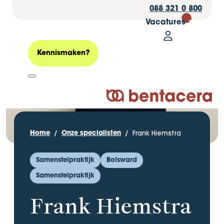
088 321 0 800
Vacatures
30
Mijn Bentacer
Zoeken
Kennismaken?
Logo Bentacera
Frank Hiemstra
Home
Onze specialisten
Samenstelpraktijk
Bolsward
Samenstelpraktijk
Frank Hiemstra