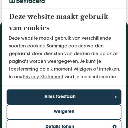
Deze website maakt gebruik
van cookies
Diensten
Deze website maakt gebruik van verschillende
Accountancy & Administratie
soorten cookies. Sommige cookies worden
Audit & Assurance
geplaatst door diensten van derden die op onze
Arbo & Verzuim
pagina's worden weergegeven. Je kunt je
Bedrijfsadvies
toestemming op elk moment wijzigen of intrekken.
Belastingadvies
In ons
Privacy Statement
vind je meer informatie.
Financieringen
InSight - Inhouse Business Control
Alles toestaan
Personeel
Weigeren
Vestigingen
Bolsward
Details tonen