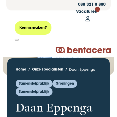
088 321 0 800
Vacatures
30
Mijn Bentacer
Zoeken
Kennismaken?
Logo Bentacera
Daan Eppenga
Home
Onze specialisten
Samenstelpraktijk
Groningen
Samenstelpraktijk
Daan Eppenga