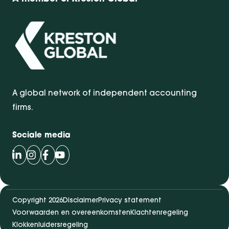
A global network of independent accounting
firms.
Sociale media
Volg Bentacera op LinkedIn
Volg Bentacera op Instagram
Volg Bentacera op Facebook
Volg Bentacera op Youtube
Copyright 2026
Disclaimer
Privacy statement
Voorwaarden en overeenkomsten
Klachtenregeling
Klokkenluidersregeling