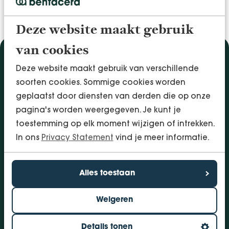
Deze website maakt gebruik
van cookies
Diensten
Deze website maakt gebruik van verschillende
Accountancy & Administratie
soorten cookies. Sommige cookies worden
Audit & Assurance
geplaatst door diensten van derden die op onze
Arbo & Verzuim
pagina's worden weergegeven. Je kunt je
Bedrijfsadvies
toestemming op elk moment wijzigen of intrekken.
Belastingadvies
In ons
Privacy Statement
vind je meer informatie.
Financieringen
InSight - Inhouse Business Control
Alles toestaan
Personeel
Weigeren
Vestigingen
Bolsward
Details tonen