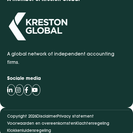
A global network of independent accounting
firms.
Sociale media
Volg Bentacera op LinkedIn
Volg Bentacera op Instagram
Volg Bentacera op Facebook
Volg Bentacera op Youtube
Copyright 2026
Disclaimer
Privacy statement
Voorwaarden en overeenkomsten
Klachtenregeling
Klokkenluidersregeling