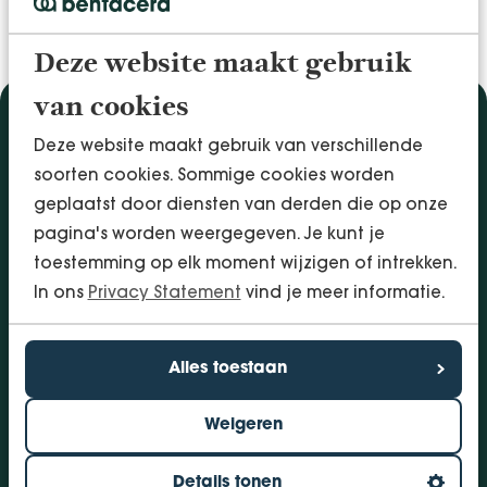
Deze website maakt gebruik
van cookies
Diensten
Deze website maakt gebruik van verschillende
Accountancy & Administratie
soorten cookies. Sommige cookies worden
Audit & Assurance
geplaatst door diensten van derden die op onze
Arbo & Verzuim
pagina's worden weergegeven. Je kunt je
Bedrijfsadvies
toestemming op elk moment wijzigen of intrekken.
Belastingadvies
In ons
Privacy Statement
vind je meer informatie.
Financieringen
InSight - Inhouse Business Control
Alles toestaan
Personeel
Weigeren
Vestigingen
Bolsward
Details tonen