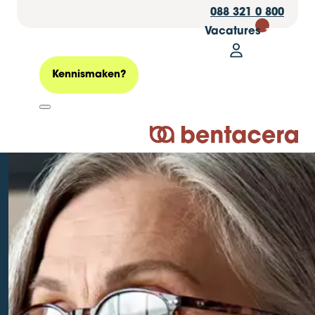
088 321 0 800
Vacatures
30
Mijn Bentacer
Zoeken
Kennismaken?
Logo Bentacera
Zo dicht je jouw
pensioentekort
Geplaatst op: 21 mei 2025
Belasting