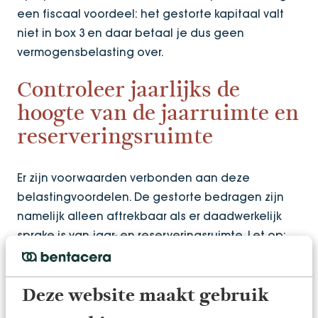
een fiscaal voordeel: het gestorte kapitaal valt
niet in box 3 en daar betaal je dus geen
vermogensbelasting over.
Controleer jaarlijks de
hoogte van de jaarruimte en
reserveringsruimte
Er zijn voorwaarden verbonden aan deze
belastingvoordelen. De gestorte bedragen zijn
namelijk alleen aftrekbaar als er daadwerkelijk
sprake is van jaar- en reserveringsruimte. Let op:
deze bedragen veranderen elk jaar. Het is dus
belangrijk om deze bedragen jaarlijks te
berekenen. We rekenen jouw jaarruimte en
Deze website maakt gebruik
reserveringsruimte graag voor je uit, zodat jij