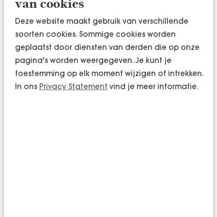
van cookies
precies weet waar je aan toe bent.
Deze website maakt gebruik van verschillende
Kom in actie
soorten cookies. Sommige cookies worden
geplaatst door diensten van derden die op onze
pagina's worden weergegeven. Je kunt je
Wil jij weten of jij je pensioentekort fiscaal
toestemming op elk moment wijzigen of intrekken.
voordelig kan dichten? Aarzel dan niet en neem
In ons
Privacy Statement
vind je meer informatie.
contact met ons op. Wij denken met je mee in
deze belangrijke stap richting een financieel
gezonde toekomst. Neem gerust contact op voor
een vrijblijvend (advies)gesprek. Je kunt ons altijd
bellen op
of mailen naar
088 321 0800
.
info@bentacera.nl
Deze blog is geschreven door Luca te Velthuis.