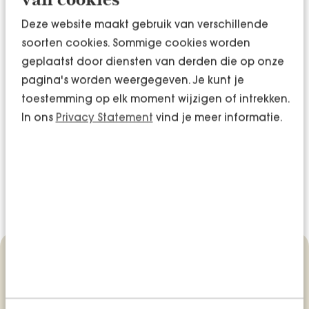
van cookies
Edwin van der Velde
Deze website maakt gebruik van verschillende
soorten cookies. Sommige cookies worden
Expert Salarisadministrateur P&S
geplaatst door diensten van derden die op onze
06 - 117 094 10
pagina's worden weergegeven. Je kunt je
toestemming op elk moment wijzigen of intrekken.
In ons
Privacy Statement
vind je meer informatie.
06 - 117 094 10
edwin.van.der.velde@bentacer
edwin-van-der-velde-383
Wil je meer weten? Neem dan contact op
met Edwin van der Velde.
Meer weten over
personeel?