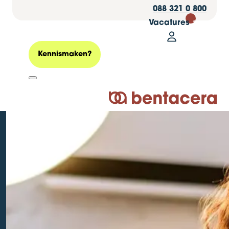
088 321 0 800
Vacatures
30
Mijn Bentacer
Zoeken
Kennismaken?
Logo Bentacera
Webinar wet DBA,
het beoordelen van
arbeidsrelaties
Geplaatst op: 08 november 2024
Personeel
Juridisch