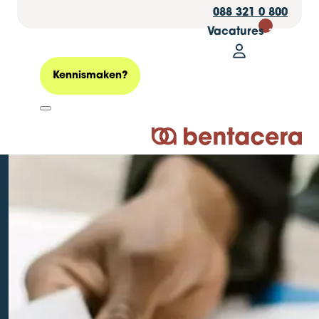
088 321 0 800
Vacatures
30
Mijn Bentacer
Zoeken
Kennismaken?
Logo Bentacera
Het nieuwe
pensioenstelsel
Geplaatst op: 24 november 2023
Personeel & Salaris
Personeel
Pensioen