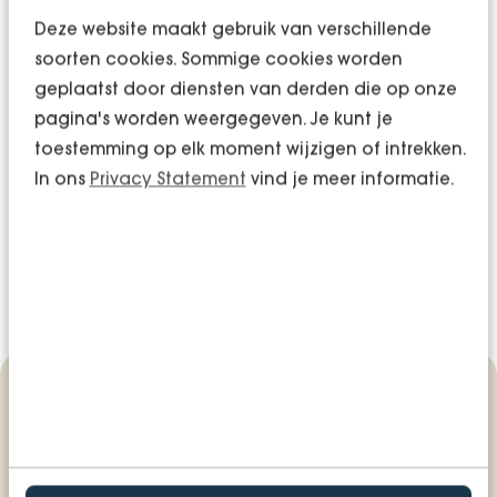
Deze website maakt gebruik van verschillende
soorten cookies. Sommige cookies worden
Dianne Postma
geplaatst door diensten van derden die op onze
Salarisadviseur
pagina's worden weergegeven. Je kunt je
06 - 288 328 00
toestemming op elk moment wijzigen of intrekken.
In ons
Privacy Statement
vind je meer informatie.
06 - 288 328 00
Dianne.Postma@bentacera.nl
dianne-postma-9635091
Meer weten over
personeelszaken?