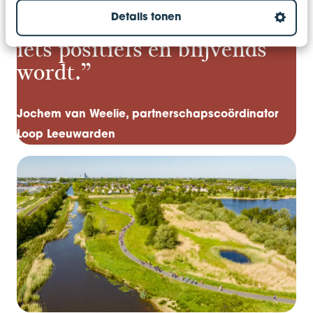
op hun eigen prestatie,
Details tonen
zodat bewegen en vitaliteit
iets positiefs en blijvends
wordt.”
Jochem van Weelie, partnerschapscoördinator
Loop Leeuwarden