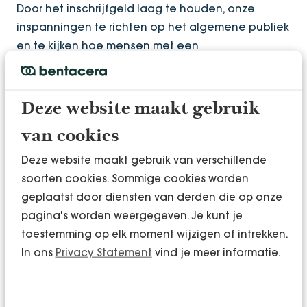
Door het inschrijfgeld laag te houden, onze
inspanningen te richten op het algemene publiek
en te kijken hoe mensen met een
sociaaleconomische achterstand mee kunnen
doen, zodat ook zij een mooie dag beleven.”
Deze website maakt gebruik
Vitaliteit binnen én buiten
van cookies
de organisatie
Deze website maakt gebruik van verschillende
soorten cookies. Sommige cookies worden
Ons partnerschap met LOOP Leeuwarden gaat
geplaatst door diensten van derden die op onze
verder dan alleen een financiële bijdrage. Het
pagina's worden weergegeven. Je kunt je
benadrukt ook het belang van vitaliteit op de
toestemming op elk moment wijzigen of intrekken.
werkvloer en stimuleert ons om te zorgen voor
In ons
Privacy Statement
vind je meer informatie.
een gezond klimaat voor onze medewerkers. En
ook dat kan al laagdrempelig beginnen door
collega’s actief te benaderen om samen een