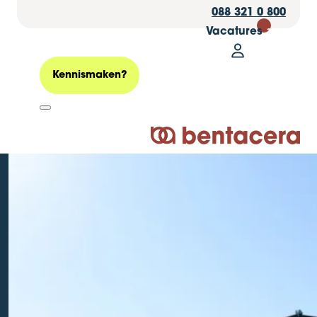
088 321 0 800
Vacatures
30
Mijn Bentacer
Zoeken
Kennismaken?
Bentacera & LOOP
Logo Bentacera
Leeuwarden:
toegankelijk
bewegen in het
Noorden
Geplaatst op: 25 februari 2026