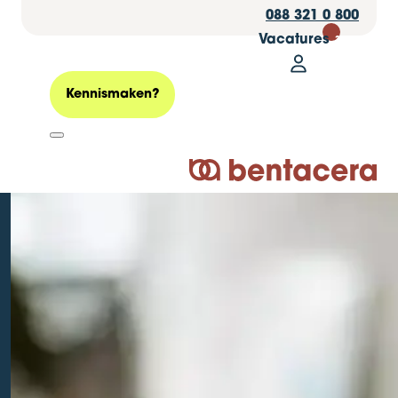
088 321 0 800
Vacatures
30
Mijn Bentacer
Zoeken
Kennismaken?
Logo Bentacera
Baas van morgen?
Bentacera doet
mee!
Geplaatst op: 06 juni 2024