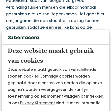
Nederland. 'Baas van Morgen' zorgt voor
verbinding tussen mensen die elkaar normaal
gesproken niet zo snel tegenkomen. Het gaat hier
om jongeren die een steuntje in de rug kunnen
gebruiken, zodat ze een eerlijke kans op de
arbeidsmarkt krijgen. Daar dragen we graag ons
steentje aan bij.
Deze website maakt gebruik
Ik kijk nu al uit naar de volgende editie van 'Baas
van Morgen'. Bentacera doet zeker weer mee!
van cookies
Deze website maakt gebruik van verschillende
Benieuwd hoe de dag eruit
soorten cookies. Sommige cookies worden
zag?
geplaatst door diensten van derden die op onze
pagina's worden weergegeven. Je kunt je
toestemming op elk moment wijzigen of intrekken.
Klik hier!
In ons
Privacy Statement
vind je meer informatie.