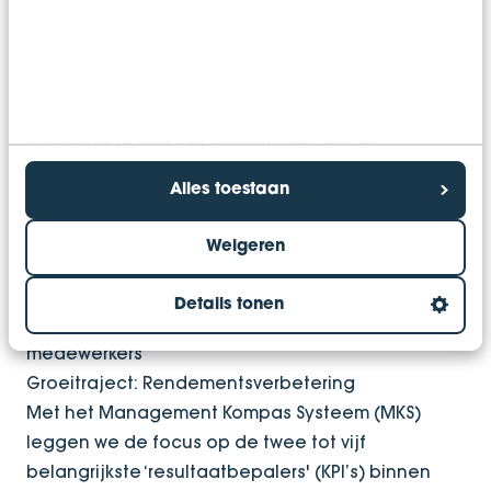
kunnen laten werken dat deze efficiënt bijdraagt
aan de realisatie van de doelstellingen en ook
aan de ontwikkeling van je medewerkers. Zo
maken we je ambities concreet in je organisatie
waardoor je niet het gevoel hebt dat de
organisatie tegen je werkt maar dat de
Alles toestaan
organisatie juist voor je werkt. De manier van
organiseren faciliteert het halen van je
Weigeren
doelstellingen.
Details tonen
Vier behaalde doelen met je
Bij tip 3:
medewerkers
Groeitraject: Rendementsverbetering
Met het Management Kompas Systeem (MKS)
leggen we de focus op de twee tot vijf
belangrijkste ‘resultaatbepalers' (KPI’s) binnen