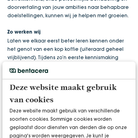
doorvertaling van jouw ambities naar behapbare
doelstellingen, kunnen wij je helpen met groeien.
Zo werken wij
Laten we elkaar eerst beter leren kennen onder
het genot van een kop koffie (uiteraard geheel
vrijblijvend). Tijdens zo’n eerste kennismaking
bespreken we al jouw behoeftes. Wanneer er een
klik is, gaan we over tot een analyse. In zo’n
analyse wordt jouw organisatie in zijn geheel
Deze website maakt gebruik
doorgelicht om structurele groei mogelijk te
maken op basis van de gezamenlijke bevindingen
van cookies
en nieuwe inzichten. Bovendien vormt de analyse
Deze website maakt gebruik van verschillende
de basis om samen met ons een groeitraject in te
soorten cookies. Sommige cookies worden
gaan.
geplaatst door diensten van derden die op onze
pagina's worden weergegeven. Je kunt je