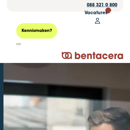
088 321 0 800
Vacatures
30
Mijn Bentacer
Zoeken
Kennismaken?
Logo Bentacera
3 tips voor een
vliegende start na
de zomer!
Geplaatst op: 23 juli 2020
Bedrijfsadvies