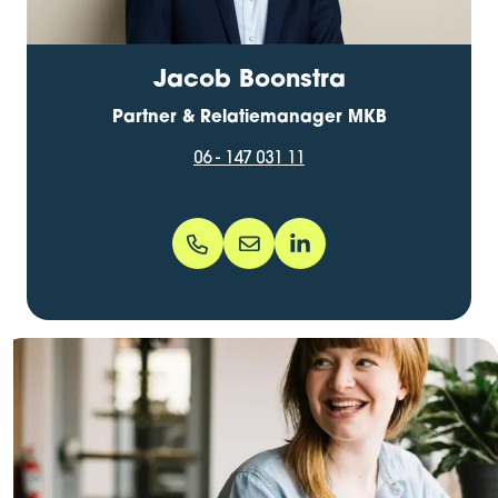
Jacob Boonstra
Partner & Relatiemanager MKB
06 - 147 031 11
06 - 147 031 11
jacob.boonstra@bentacera.nl
jacob-boonstra-6000511