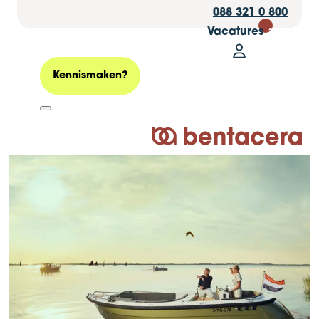
088 321 0 800
Vacatures
30
Mijn Bentacer
Zoeken
Kennismaken?
Logo Bentacera