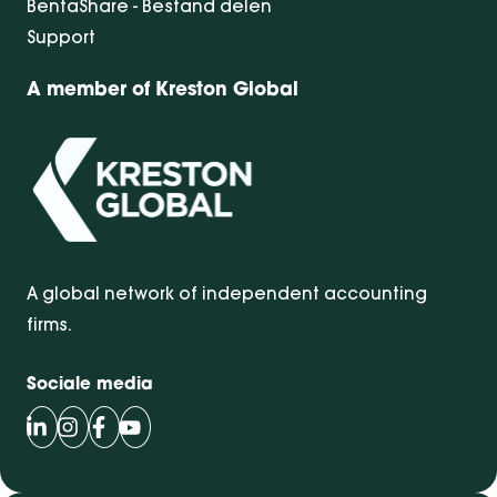
BentaShare - Bestand delen
Support
A member of Kreston Global
A global network of independent accounting
firms.
Sociale media
Volg Bentacera op LinkedIn
Volg Bentacera op Instagram
Volg Bentacera op Facebook
Volg Bentacera op Youtube