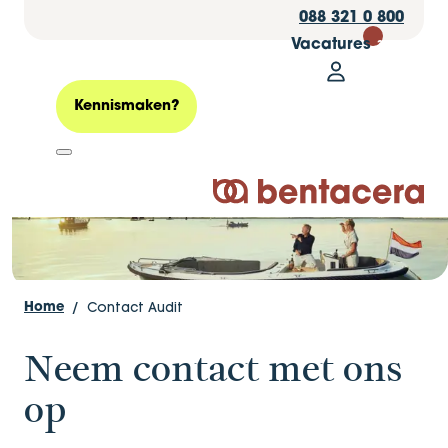
088 321 0 800
Vacatures
30
Mijn Bentacer
Contact
Zoeken
Kennismaken?
Logo Bentacera
Contact Audit
Home
Neem contact met ons
op