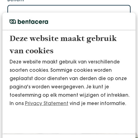
Deze website maakt gebruik
van cookies
Deze website maakt gebruik van verschillende
soorten cookies. Sommige cookies worden
Toestemming voor het opslaan van gegevens
*
geplaatst door diensten van derden die op onze
Ja, ik geef toestemming voor het opslaan en
pagina's worden weergegeven. Je kunt je
verwerken van mijn gegevens
toestemming op elk moment wijzigen of intrekken.
In ons
Privacy Statement
vind je meer informatie.