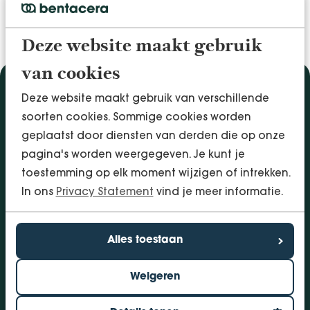
Deze website maakt gebruik
van cookies
Diensten
Deze website maakt gebruik van verschillende
soorten cookies. Sommige cookies worden
Accountancy & Administratie
geplaatst door diensten van derden die op onze
Audit & Assurance
pagina's worden weergegeven. Je kunt je
Arbo & Verzuim
toestemming op elk moment wijzigen of intrekken.
Bedrijfsadvies
In ons
Privacy Statement
vind je meer informatie.
Belastingadvies
Financieringen
InSight - Inhouse Business Control
Alles toestaan
Personeel
Weigeren
Vestigingen
Bolsward