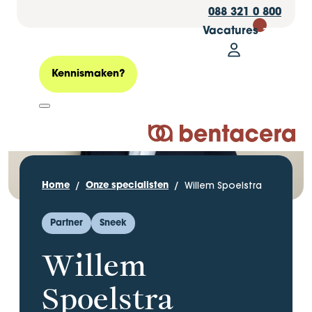
088 321 0 800
Vacatures
30
Mijn Bentacer
Zoeken
Kennismaken?
Logo Bentacera
Willem Spoelstra
Home
Onze specialisten
Partner
Sneek
Willem
Spoelstra