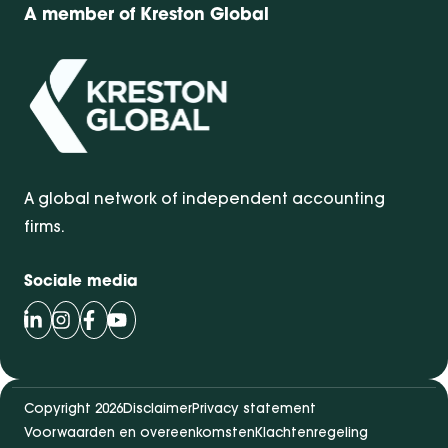
A member of Kreston Global
A global network of independent accounting
firms.
Sociale media
Volg Bentacera op LinkedIn
Volg Bentacera op Instagram
Volg Bentacera op Facebook
Volg Bentacera op Youtube
Copyright 2026
Disclaimer
Privacy statement
Voorwaarden en overeenkomsten
Klachtenregeling