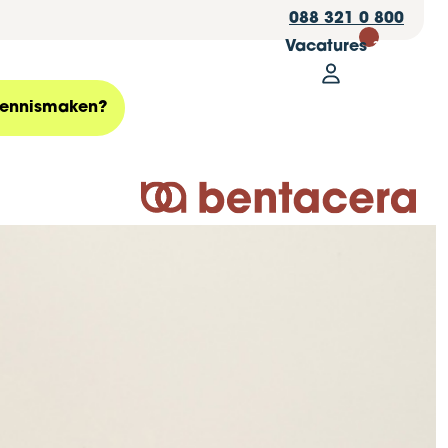
088 321 0 800
Vacatures
30
Mijn Bentace
Zoeken
ennismaken?
Logo Bentacera