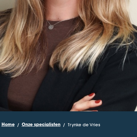
Trynke de Vries
Home
Onze specialisten