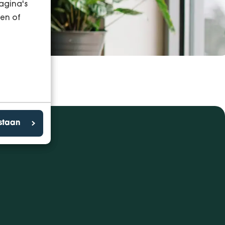
agina's
en of
estaan