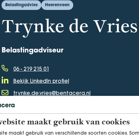
Belastingadvies
Heerenveen
Trynke de Vries
Belastingadviseur
06 - 219 215 01
Telefoonnummer
Bekijk LinkedIn profiel
LinkedIn Profiel
trynke.de.vries@bentacera.nl
E-mailadres
ebsite maakt gebruik van cookies
ite maakt gebruik van verschillende soorten cookies. So