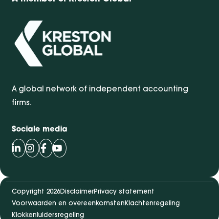
A global network of independent accounting
firms.
Sociale media
Volg Bentacera op LinkedIn
Volg Bentacera op Instagram
Volg Bentacera op Facebook
Volg Bentacera op Youtube
Copyright 2026
Disclaimer
Privacy statement
Voorwaarden en overeenkomsten
Klachtenregeling
Klokkenluidersregeling