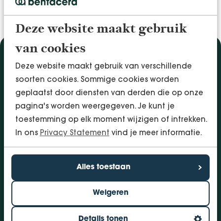
Deze website maakt gebruik
van cookies
Diensten
Deze website maakt gebruik van verschillende
Accountancy & Administratie
soorten cookies. Sommige cookies worden
Audit & Assurance
geplaatst door diensten van derden die op onze
Arbo & Verzuim
pagina's worden weergegeven. Je kunt je
Bedrijfsadvies
toestemming op elk moment wijzigen of intrekken.
Belastingadvies
In ons
Privacy Statement
vind je meer informatie.
Financieringen
InSight - Inhouse Business Control
Alles toestaan
Personeel
Weigeren
Vestigingen
Bolsward
Details tonen