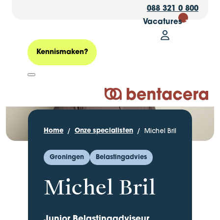
088 321 0 800
Vacatures
30
Mijn Bentacer
Zoeken
Kennismaken?
Logo Bentacera
Michel Bril
Home
Onze specialisten
Groningen
Belastingadvies
Michel Bril
Junior Belastingadviseur