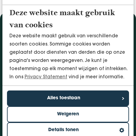
Deze website maakt gebruik
van cookies
Diensten
Deze website maakt gebruik van verschillende
Accountancy & Administratie
soorten cookies. Sommige cookies worden
Audit & Assurance
geplaatst door diensten van derden die op onze
Arbo & Verzuim
pagina's worden weergegeven. Je kunt je
Bedrijfsadvies
toestemming op elk moment wijzigen of intrekken.
Belastingadvies
In ons
Privacy Statement
vind je meer informatie.
Financieringen
InSight - Inhouse Business Control
Personeel
Alles toestaan
Vestigingen
Weigeren
Bolsward
Dokkum
Details tonen