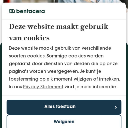
VOEL DE RUIMTE
Deze website maakt gebruik
van cookies
Deze website maakt gebruik van verschillende
Diensten
soorten cookies. Sommige cookies worden
geplaatst door diensten van derden die op onze
Accountancy & Administratie
pagina's worden weergegeven. Je kunt je
Audit & Assurance
toestemming op elk moment wijzigen of intrekken.
Arbo & Verzuim
In ons
Privacy Statement
vind je meer informatie.
Bedrijfsadvies
Belastingadvies
Financieringen
Alles toestaan
InSight - Inhouse Business Control
Personeel
Weigeren