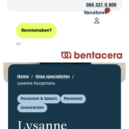
088 321 0 800
Vacatures
30
Mijn Bentacer
Zoeken
Kennismaken?
Logo Bentacera
Home
Onze specialisten
Lysanne Koopmans
Personeel & Salaris
Personeel
Leeuwarden
Lysanne