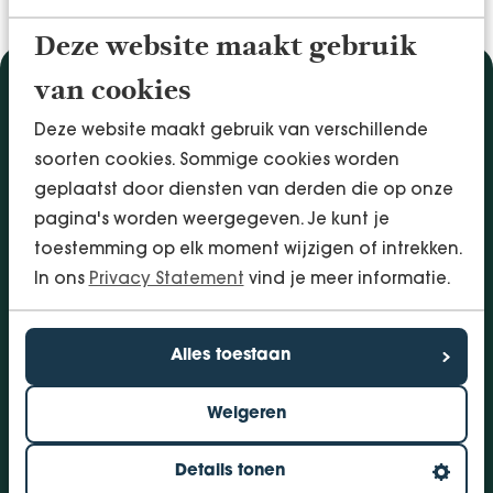
Deze website maakt gebruik
van cookies
Diensten
Deze website maakt gebruik van verschillende
Accountancy & Administratie
soorten cookies. Sommige cookies worden
Audit & Assurance
geplaatst door diensten van derden die op onze
Arbo & Verzuim
pagina's worden weergegeven. Je kunt je
Bedrijfsadvies
toestemming op elk moment wijzigen of intrekken.
Belastingadvies
In ons
Privacy Statement
vind je meer informatie.
Financieringen
InSight - Inhouse Business Control
Personeel
Alles toestaan
Vestigingen
Weigeren
Bolsward
Dokkum
Details tonen