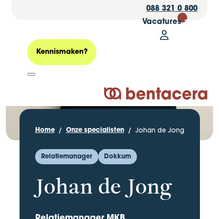
088 321 0 800
Vacatures
30
Mijn Bentacer
Zoeken
Kennismaken?
Logo Bentacera
Johan de Jong
Home
Onze specialisten
Relatiemanager
Dokkum
Johan de Jong
Relatiemanager MKB