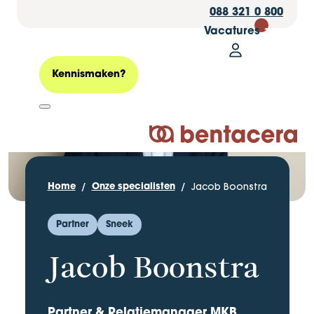
088 321 0 800
Vacatures
30
Mijn Bentacer
Zoeken
Kennismaken?
Logo Bentacera
Jacob Boonstra
Home
Onze specialisten
Partner
Sneek
Jacob Boonstra
Partner & Relatiemanager MKB