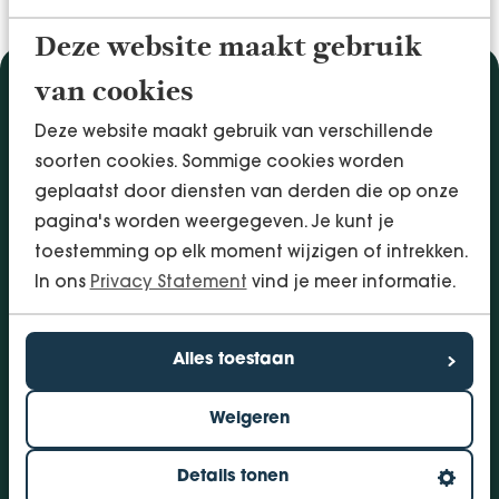
Deze website maakt gebruik
van cookies
Diensten
Deze website maakt gebruik van verschillende
Accountancy & Administratie
soorten cookies. Sommige cookies worden
Audit & Assurance
geplaatst door diensten van derden die op onze
Arbo & Verzuim
pagina's worden weergegeven. Je kunt je
Bedrijfsadvies
toestemming op elk moment wijzigen of intrekken.
Belastingadvies
In ons
Privacy Statement
vind je meer informatie.
Financieringen
InSight - Inhouse Business Control
Personeel
Alles toestaan
Vestigingen
Weigeren
Bolsward
Dokkum
Details tonen