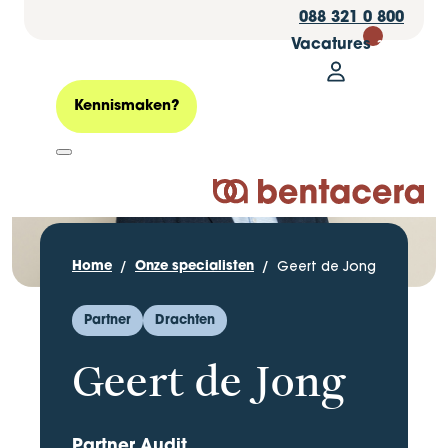
088 321 0 800
Vacatures
30
Mijn Bentacer
Zoeken
Kennismaken?
Logo Bentacera
Geert de Jong
Home
Onze specialisten
Partner
Drachten
Geert de Jong
Partner Audit