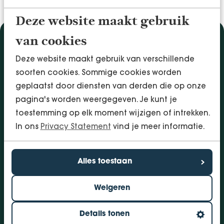
Deze website maakt gebruik
van cookies
Diensten
Deze website maakt gebruik van verschillende
Accountancy & Administratie
soorten cookies. Sommige cookies worden
Audit & Assurance
geplaatst door diensten van derden die op onze
Arbo & Verzuim
pagina's worden weergegeven. Je kunt je
Bedrijfsadvies
toestemming op elk moment wijzigen of intrekken.
Belastingadvies
In ons
Privacy Statement
vind je meer informatie.
Financieringen
InSight - Inhouse Business Control
Personeel
Alles toestaan
Vestigingen
Weigeren
Bolsward
Dokkum
Details tonen