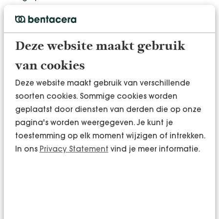
de volgende gevallen:
Een nieuwe werknemer gaat binnen twee
Deze website maakt gebruik
maanden na indiensttreding uit dienst
Een werknemer met een
van cookies
arbeidsovereenkomst voor gemiddeld
Deze website maakt gebruik van verschillende
minder dan 35 uur per week, werkt in een
soorten cookies. Sommige cookies worden
kalenderjaar meer dan 30% uren van het
geplaatst door diensten van derden die op onze
aantal uren dat in de arbeidsovereenkomst
pagina's worden weergegeven. Je kunt je
staat.
toestemming op elk moment wijzigen of intrekken.
In ons
Privacy Statement
vind je meer informatie.
Tip
:
De hoge WW-premie kun je voorkomen door met
de werknemer tijdelijk meer contracturen af te
spreken. Over de uitbreiding van deze uren mag je nu
nog de lage WW-premie betalen. Voorwaarde is wel
dat de extra uren voor het hetzelfde werk zijn en dat