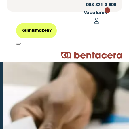
088 321 0 800
Vacatures
30
Mijn Bentacer
Zoeken
Kennismaken?
Wegwijs in
Logo Bentacera
premiedifferentiatie
WW: Hoe kun je
besparen?
Geplaatst op: 26 juli 2023