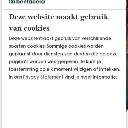
internationale ambities.
Deze website maakt gebruik
Onze internationale partners beschikken over
sterke lokale en vaak landelijke aanwezigheid.
van cookies
Hierdoor ondersteunen wij jouw
Deze website maakt gebruik van verschillende
grensoverschrijdende groei effectief, met
soorten cookies. Sommige cookies worden
laagdrempelige toegang tot de juiste expertise.
geplaatst door diensten van derden die op onze
Indien gewenst nemen wij de regie en ontzorgen
pagina's worden weergegeven. Je kunt je
jou volledig bij het realiseren van internationale
toestemming op elk moment wijzigen of intrekken.
ambities.
In ons
Privacy Statement
vind je meer informatie.
Meer weten over Kreston Global