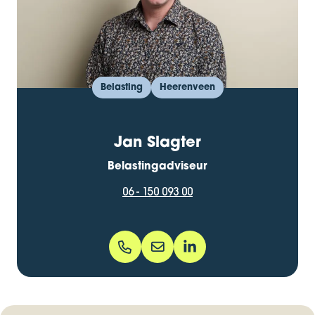
Belasting
Heerenveen
Jan Slagter
Belastingadviseur
06 - 150 093 00
06 - 150 093 00
jan.slagter@bentacera.nl
jan-slagter-b7594561/